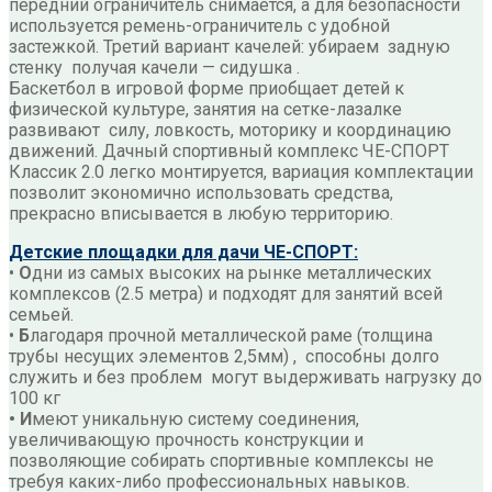
передний ограничитель снимается, а для безопасности
используется ремень-ограничитель с удобной
застежкой. Третий вариант качелей: убираем задную
стенку получая качели — сидушка .
Баскетбол в игровой форме приобщает детей к
физической культуре, занятия на сетке-лазалке
развивают силу, ловкость, моторику и координацию
движений. Дачный спортивный комплекс ЧЕ-СПОРТ
Классик 2.0 легко монтируется, вариация комплектации
позволит экономично использовать средства,
прекрасно вписывается в любую территорию.
Детские площадки для дачи ЧЕ-СПОРТ:
•
О
дни из самых высоких на рынке металлических
комплексов (2.5 метра) и подходят для занятий всей
семьей.
•
Б
лагодаря прочной металлической раме (толщина
трубы несущих элементов 2,5мм) , способны долго
служить и без проблем могут выдерживать нагрузку до
100 кг
• И
меют уникальную систему соединения,
увеличивающую прочность конструкции и
позволяющие собирать спортивные комплексы не
требуя каких-либо профессиональных навыков.