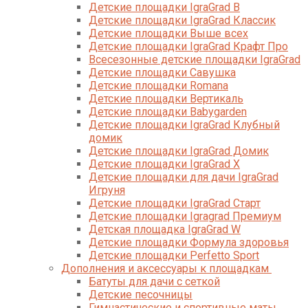
Детские площадки IgraGrad B
Детские площадки IgraGrad Классик
Детские площадки Выше всех
Детские площадки IgraGrad Крафт Про
Всесезонные детские площадки IgraGrad
Детские площадки Савушка
Детские площадки Romana
Детские площадки Вертикаль
Детские площадки Babygarden
Детские площадки IgraGrad Клубный
домик
Детские площадки IgraGrad Домик
Детские площадки IgraGrad X
Детские площадки для дачи IgraGrad
Игруня
Детские площадки IgraGrad Старт
Детские площадки Igragrad Премиум
Детская площадка IgraGrad W
Детские площадки Формула здоровья
Детские площадки Perfetto Sport
Дополнения и аксессуары к площадкам
Батуты для дачи с сеткой
Детские песочницы
Гимнастические и спортивные маты