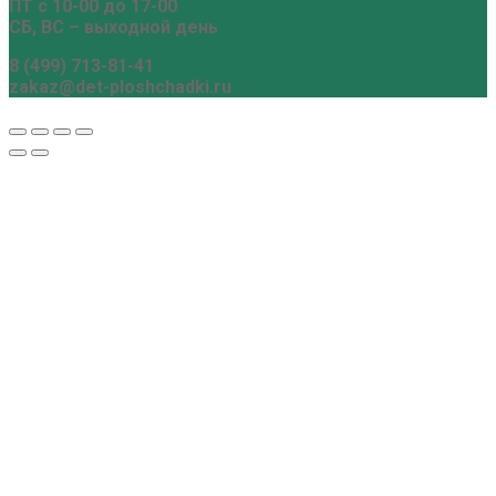
ПТ с 10-00 до 17-00
СБ, ВС – выходной день
8 (499) 713-81-41
zakaz@det-ploshchadki.ru