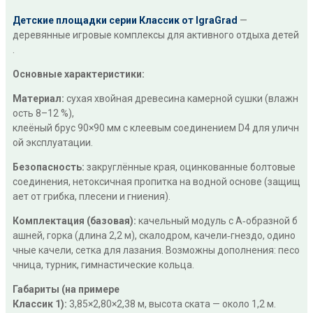
Детские площадки серии Классик от IgraGrad
—
деревянные игровые комплексы для активного отдыха детей
.
Основные характеристики:
Материал:
сухая хвойная древесина камерной сушки (влажн
ость 8–12 %),
клеёный брус 90×90 мм с клеевым соединением D4 для уличн
ой эксплуатации.
Безопасность:
закруглённые края, оцинкованные болтовые
соединения, нетоксичная пропитка на водной основе (защищ
ает от грибка, плесени и гниения).
Комплектация (базовая):
качельный модуль с А‑образной б
ашней, горка (длина 2,2 м), скалодром, качели‑гнездо, одино
чные качели, сетка для лазания. Возможны дополнения: песо
чница, турник, гимнастические кольца.
Габариты (на примере
Классик 1):
3,85×2,80×2,38 м, высота ската — около 1,2 м.