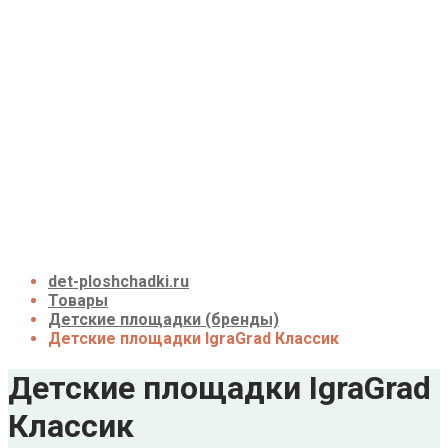
Детские площадки для дачи до 50 тыс. руб.
Детские площадки для дачи от 50 до 100 тыс.
руб.
Детские площадки для дачи от 100 до 200
тыс. руб.
Детские площадки для дачи свыше 200 тыс.
руб.
Доставка и оплата
О нас
Галерея
Акции
Контакты
Корзина
det-ploshchadki.ru
Товары
Детские площадки (бренды)
Детские площадки IgraGrad Классик
Детские площадки IgraGrad
Классик