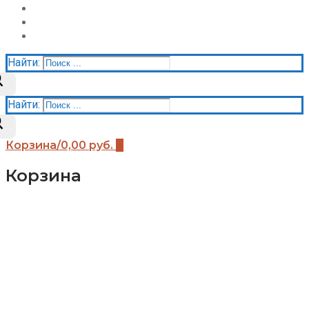
Акции
Контакты
Корзина
Найти:
Найти:
Корзина
/
0,00
руб.
0
Корзина
Каталог
Детские площадки (бренды)
Детские площадки Африка
Детские площадки для дачи ЧЕ-СПОРТ
Детские площадки Легенда леса
Детские площадки IgraGrad B
Детские площадки IgraGrad Классик
Детские площадки Выше всех