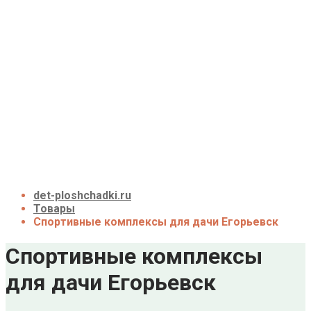
Детские площадки для дачи до 50 тыс. руб.
Детские площадки для дачи от 50 до 100 тыс.
руб.
Детские площадки для дачи от 100 до 200
тыс. руб.
Детские площадки для дачи свыше 200 тыс.
руб.
Доставка и оплата
О нас
Галерея
Акции
Контакты
Корзина
det-ploshchadki.ru
Товары
Спортивные комплексы для дачи Егорьевск
Спортивные комплексы
для дачи Егорьевск