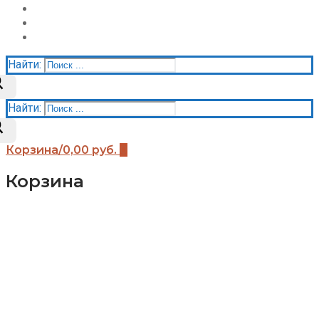
Акции
Контакты
Корзина
Найти:
Найти:
Корзина
/
0,00
руб.
0
Корзина
Каталог
Детские площадки (бренды)
Детские площадки Африка
Детские площадки для дачи ЧЕ-СПОРТ
Детские площадки Легенда леса
Детские площадки IgraGrad B
Детские площадки IgraGrad Классик
Детские площадки Выше всех