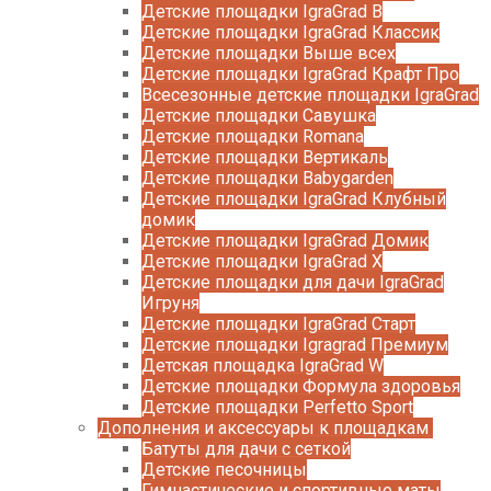
Детские площадки IgraGrad B
Детские площадки IgraGrad Классик
Детские площадки Выше всех
Детские площадки IgraGrad Крафт Про
Всесезонные детские площадки IgraGrad
Детские площадки Савушка
Детские площадки Romana
Детские площадки Вертикаль
Детские площадки Babygarden
Детские площадки IgraGrad Клубный
домик
Детские площадки IgraGrad Домик
Детские площадки IgraGrad X
Детские площадки для дачи IgraGrad
Игруня
Детские площадки IgraGrad Старт
Детские площадки Igragrad Премиум
Детская площадка IgraGrad W
Детские площадки Формула здоровья
Детские площадки Perfetto Sport
Дополнения и аксессуары к площадкам
Батуты для дачи с сеткой
Детские песочницы
Гимнастические и спортивные маты