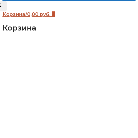
Корзина
/
0,00
руб.
0
Корзина
Каталог
Детские площадки (бренды)
Детские площадки Африка
Детские площадки для дачи ЧЕ-СПОРТ
Детские площадки Легенда леса
Детские площадки IgraGrad B
Детские площадки IgraGrad Классик
Детские площадки Выше всех
Детские площадки IgraGrad Крафт Про
Всесезонные детские площадки IgraGrad
Детские площадки Савушка
Детские площадки Romana
Детские площадки Вертикаль
Детские площадки Babygarden
Детские площадки IgraGrad Клубный
домик
Детские площадки IgraGrad Домик