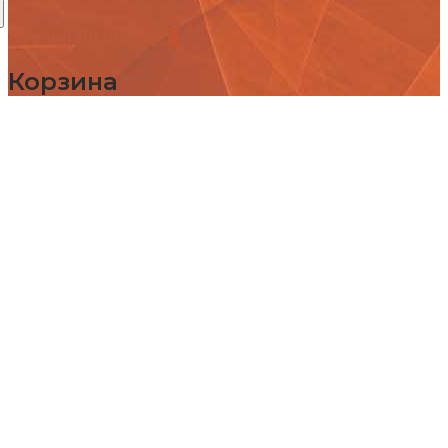
Корзина
/
0,00
руб.
0
Корзина
Каталог
Детские площадки (бренды)
Детские площадки Африка
Детские площадки для дачи ЧЕ-СПОРТ
Детские площадки Легенда леса
Детские площадки IgraGrad B
Детские площадки IgraGrad Классик
Детские площадки Выше всех
Детские площадки IgraGrad Крафт Про
Всесезонные детские площадки IgraGrad
Детские площадки Савушка
Детские площадки Romana
Детские площадки Вертикаль
Детские площадки Babygarden
Детские площадки IgraGrad Клубный
домик
Детские площадки IgraGrad Домик