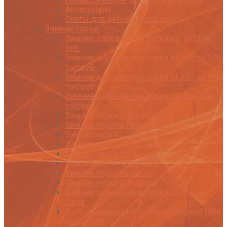
Аксессуары
Скаты для детских площадок
Зимние горки
Зимние деревянные горки до 100 тыс.
руб.
Зимние деревянные горки от 100 до 200
тыс.руб.
Зимние деревянные горки от 200 до 300
тыс.руб.
Зимние деревянные горки свыше 300
тыс.руб.
Зимние горки без покрытия
Зимние горки с покрытием
Зимние горки с домиком
Зимние горки без домика
Зимние горки Выше Всех
Зимние горки Савушка
Зимние горки IgraGrad
Зимние горки CustWood
Зимние деревянные горки Легенда
Леса
Детские площадки с зимней горкой (без
покрытия)