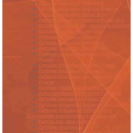
Детские площадки IgraGrad B
Детские площадки IgraGrad Классик
Детские площадки Выше всех
Детские площадки IgraGrad Крафт Про
Всесезонные детские площадки IgraGrad
Детские площадки Савушка
Детские площадки Romana
Детские площадки Вертикаль
Детские площадки Babygarden
Детские площадки IgraGrad Клубный
домик
Детские площадки IgraGrad Домик
Детские площадки IgraGrad X
Детские площадки для дачи IgraGrad
Игруня
Детские площадки IgraGrad Старт
Детские площадки Igragrad Премиум
Детская площадка IgraGrad W
Детские площадки Формула здоровья
Детские площадки Perfetto Sport
Дополнения и аксессуары к площадкам
Батуты для дачи с сеткой
Детские песочницы
Гимнастические и спортивные маты