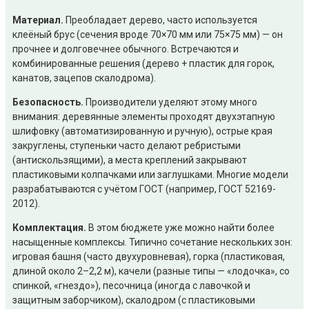
Материал.
Преобладает дерево, часто используется
клеёный брус (сечения вроде 70×70 мм или 75×75 мм) — он
прочнее и долговечнее обычного. Встречаются и
комбинированные решения (дерево + пластик для горок,
канатов, зацепов скалодрома).
Безопасность.
Производители уделяют этому много
внимания: деревянные элементы проходят двухэтапную
шлифовку (автоматизированную и ручную), острые края
закруглены, ступеньки часто делают ребристыми
(антискользящими), а места креплений закрывают
пластиковыми колпачками или заглушками. Многие модели
разрабатываются с учётом ГОСТ (например, ГОСТ 52169-
2012).
Комплектация.
В этом бюджете уже можно найти более
насыщенные комплексы. Типично сочетание нескольких зон:
игровая башня (часто двухуровневая), горка (пластиковая,
длиной около 2–2,2 м), качели (разные типы — «лодочка», со
спинкой, «гнездо»), песочница (иногда с лавочкой и
защитным заборчиком), скалодром (с пластиковыми