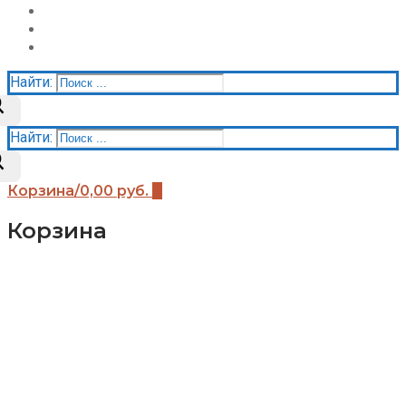
Акции
Контакты
Корзина
Найти:
Найти:
Корзина
/
0,00
руб.
0
Корзина
Каталог
Детские площадки (бренды)
Детские площадки Африка
Детские площадки для дачи ЧЕ-СПОРТ
Детские площадки Легенда леса
Детские площадки IgraGrad B
Детские площадки IgraGrad Классик
Детские площадки Выше всех