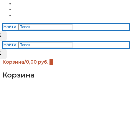
Акции
Контакты
Корзина
Найти:
Найти:
Корзина
/
0,00
руб.
0
Корзина
Каталог
Детские площадки (бренды)
Детские площадки Африка
Детские площадки для дачи ЧЕ-СПОРТ
Детские площадки Легенда леса
Детские площадки IgraGrad B
Детские площадки IgraGrad Классик
Детские площадки Выше всех