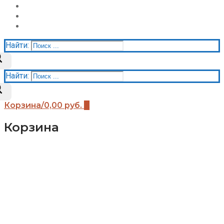
Акции
Контакты
Корзина
Найти:
Найти:
Корзина
/
0,00
руб.
0
Корзина
Каталог
Детские площадки (бренды)
Детские площадки Африка
Детские площадки для дачи ЧЕ-СПОРТ
Детские площадки Легенда леса
Детские площадки IgraGrad B
Детские площадки IgraGrad Классик
Детские площадки Выше всех