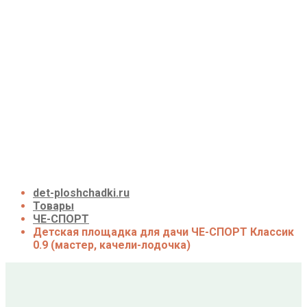
Детские площадки для дачи до 50 тыс. руб.
Детские площадки для дачи от 50 до 100 тыс.
руб.
Детские площадки для дачи от 100 до 200
тыс. руб.
Детские площадки для дачи свыше 200 тыс.
руб.
Доставка и оплата
О нас
Галерея
Акции
Контакты
Корзина
det-ploshchadki.ru
Товары
ЧЕ-СПОРТ
Детская площадка для дачи ЧЕ-СПОРТ Классик
0.9 (мастер, качели-лодочка)