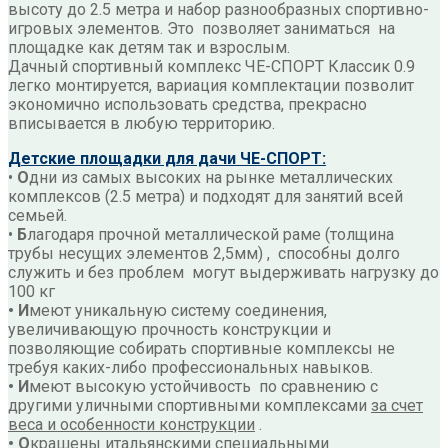
высоту до 2.5 метра и набор разнообразных спортивно-
игровых элементов. Это позволяет заниматься
на
площадке как детям так и взрослым.
Дачный спортивный комплекс ЧЕ-СПОРТ Классик 0.9
легко монтируется, вариация комплектации позволит
экономично использовать средства, прекрасно
вписывается в любую территорию.
Детские площадки для дачи ЧЕ-СПОРТ:
•
О
дни из самых высоких на рынке металлических
комплексов (2.5 метра) и подходят для занятий всей
семьей.
•
Б
лагодаря прочной металлической раме (толщина
трубы несущих элементов 2,5мм) , способны долго
служить и без проблем могут выдерживать нагрузку до
100 кг
• И
меют уникальную систему соединения,
увеличивающую прочность конструкции и
позволяющие собирать спортивные комплексы не
требуя каких-либо профессиональных навыков.
• И
меют высокую устойчивость по сравнению с
другими уличными спортивными комплексами
за счет
веса и особенности конструкции
.
• О
крашены итальянскими специальными