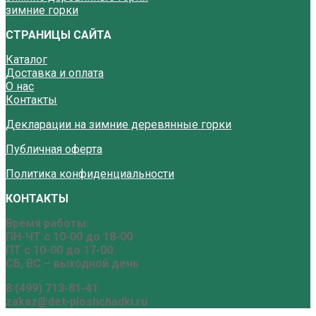
зимние горки
СТРАНИЦЫ САЙТА
Каталог
Доставка и оплата
О нас
Контакты
Декларации на зимние деревянные горки
Публичная оферта
Политика конфиденциальности
КОНТАКТЫ
Время работы:
ПН-ЧТ с 10-00 до 18-00
ПТ с 10-00 до 17-00
СБ, ВС – выходной день
8 (499) 713-81-41
zakaz@det-ploshchadki.ru