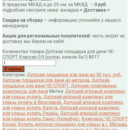
В пределах МКАД и до 20 км. за МКАД –
0 руб.
подробнее смотрите ниже:
вкладка
= Доставка =
Скидка на сборку
— информацию уточняйте у нашего
менеджера.
Акция для региональных покупателей:
часть затрат на
доставку мы берем на себя!
Количество товара Детская площадка для дачи ЧЕ-
СПОРТ Классик 0.9 (колор, качели 3в1) 8017
В корзину
Категории:
Детские площадки для дачи до 50 тыс. руб.
,
Детские площадки для дачи из металла
,
Детские
площадки для дачи ЧЕ-СПОРТ
,
Детские спортивные
комплексы для дачи
Метки:
Детский игровой комплекс
для улицы купить
,
Детский игровой комплекс для
улицы купить в Ярославле
,
Детский игровой комплекс
для улицы купить Калуга
,
Детский игровой комплекс
для улицы купить Рязань
,
Детский игровой комплекс
для улицы купить Санкт-Петербург
,
Комплекс ЧЕ-СПОРТ
Колор
,
Купить детскую площадку для улицы в г. Москва
,
Купить детскую площадку для улицы в г. Ростов-на-