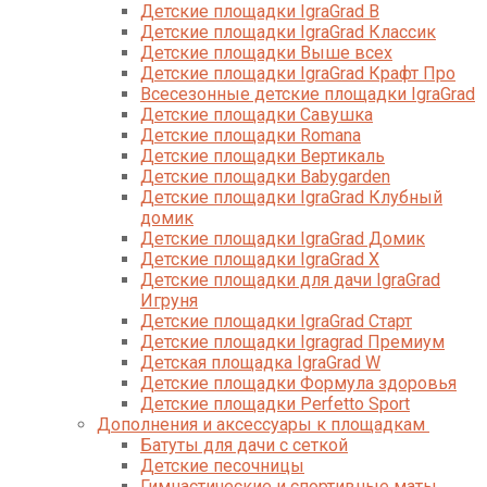
Детские площадки IgraGrad B
Детские площадки IgraGrad Классик
Детские площадки Выше всех
Детские площадки IgraGrad Крафт Про
Всесезонные детские площадки IgraGrad
Детские площадки Савушка
Детские площадки Romana
Детские площадки Вертикаль
Детские площадки Babygarden
Детские площадки IgraGrad Клубный
домик
Детские площадки IgraGrad Домик
Детские площадки IgraGrad X
Детские площадки для дачи IgraGrad
Игруня
Детские площадки IgraGrad Старт
Детские площадки Igragrad Премиум
Детская площадка IgraGrad W
Детские площадки Формула здоровья
Детские площадки Perfetto Sport
Дополнения и аксессуары к площадкам
Батуты для дачи с сеткой
Детские песочницы
Гимнастические и спортивные маты