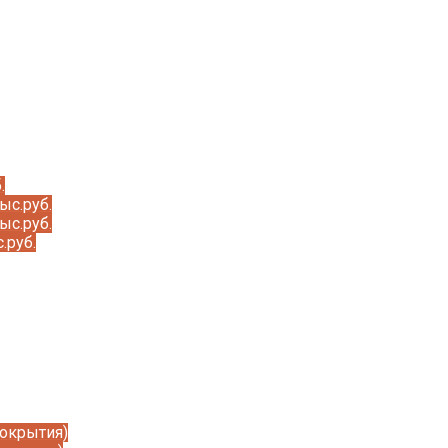
.
ыс.руб.
ыс.руб.
.руб.
покрытия)