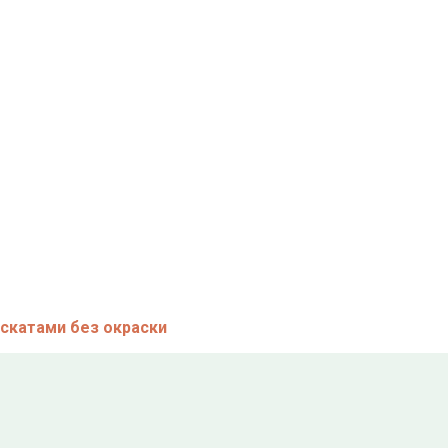
уб.
руб.
б.
 скатами без окраски