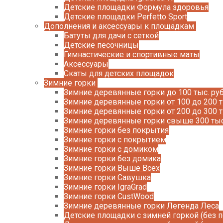
Детские площадки Формула здоровья
Детские площадки Perfetto Sport
Дополнения и аксессуары к площадкам
Батуты для дачи с сеткой
Детские песочницы
Гимнастические и спортивные маты
Аксессуары
Скаты для детских площадок
Зимние горки
Зимние деревянные горки до 100 тыс. руб
Зимние деревянные горки от 100 до 200 т
Зимние деревянные горки от 200 до 300 т
Зимние деревянные горки свыше 300 тыс
Зимние горки без покрытия
Зимние горки с покрытием
Зимние горки с домиком
Зимние горки без домика
Зимние горки Выше Всех
Зимние горки Савушка
Зимние горки IgraGrad
Зимние горки CustWood
Зимние деревянные горки Легенда Леса
Детские площадки с зимней горкой (без 