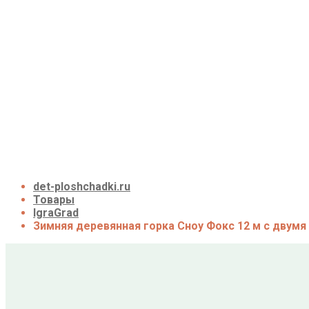
Детские площадки для дачи из дерева
Детские площадки для дачи из металла
Детские спортивные комплексы для дачи
Детские площадки для дачи до 50 тыс. руб.
Детские площадки для дачи от 50 до 100 тыс. р
Детские площадки для дачи от 100 до 200 тыс. 
Детские площадки для дачи свыше 200 тыс. ру
Доставка и оплата
О нас
Галерея
Акции
Контакты
Корзина
det-ploshchadki.ru
Товары
IgraGrad
Зимняя деревянная горка Сноу Фокс 12 м с двумя