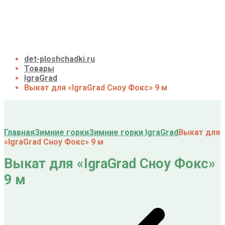
О нас
Галерея
Акции
Контакты
Корзина
det-ploshchadki.ru
Товары
IgraGrad
Выкат для «IgraGrad Сноу Фокс» 9 м
Главная
Зимние горки
Зимние горки IgraGrad
Выкат для
«IgraGrad Сноу Фокс» 9 м
Выкат для «IgraGrad Сноу Фокс»
9 м