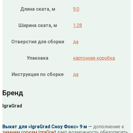
Длина ската, м
9.0
Ширина ската, м
1.28
Отверстия для сборки
да
Упаковка
картонная коробка
Инструкция по сборке
да
Бренд
IgraGrad
Выкат для «IgraGrad Сноу Фокс» 9 м
—
дополнение к
зимним горкам IgraGrad
дает возможность обезопасить