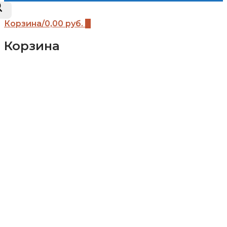
Корзина
/
0,00
руб.
0
Корзина
Каталог
Детские площадки (бренды)
Детские площадки Африка
Детские площадки для дачи ЧЕ-СПОРТ
Детские площадки Легенда леса
Детские площадки IgraGrad B
Детские площадки IgraGrad Классик
Детские площадки Выше всех
Детские площадки IgraGrad Крафт Про
Всесезонные детские площадки IgraGrad
Детские площадки Савушка
Детские площадки Romana
Детские площадки Вертикаль
Детские площадки Babygarden
Детские площадки IgraGrad Клубный
домик
Детские площадки IgraGrad Домик