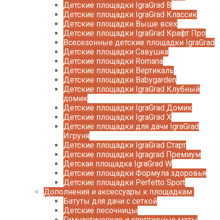
Детские площадки IgraGrad B
Детские площадки IgraGrad Классик
Детские площадки Выше всех
Детские площадки IgraGrad Крафт Про
Всесезонные детские площадки IgraGrad
Детские площадки Савушка
Детские площадки Romana
Детские площадки Вертикаль
Детские площадки Babygarden
Детские площадки IgraGrad Клубный
домик
Детские площадки IgraGrad Домик
Детские площадки IgraGrad X
Детские площадки для дачи IgraGrad
Игруня
Детские площадки IgraGrad Старт
Детские площадки Igragrad Премиум
Детская площадка IgraGrad W
Детские площадки Формула здоровья
Детские площадки Perfetto Sport
Дополнения и аксессуары к площадкам
Батуты для дачи с сеткой
Детские песочницы
Гимнастические и спортивные маты