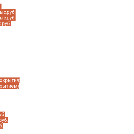
.
ыс.руб.
ыс.руб.
.руб.
покрытия)
крытием)
уб.
руб.
б.