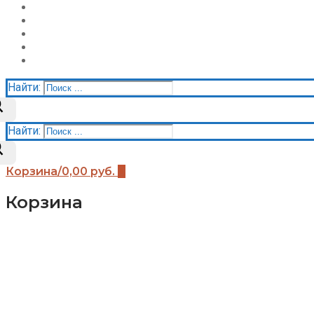
О нас
Галерея
Акции
Контакты
Корзина
Найти:
Найти:
Корзина
/
0,00
руб.
0
Корзина
Каталог
Детские площадки (бренды)
Детские площадки Африка
Детские площадки для дачи ЧЕ-СПОРТ
Детские площадки Легенда леса
Детские площадки IgraGrad B
Детские площадки IgraGrad Классик