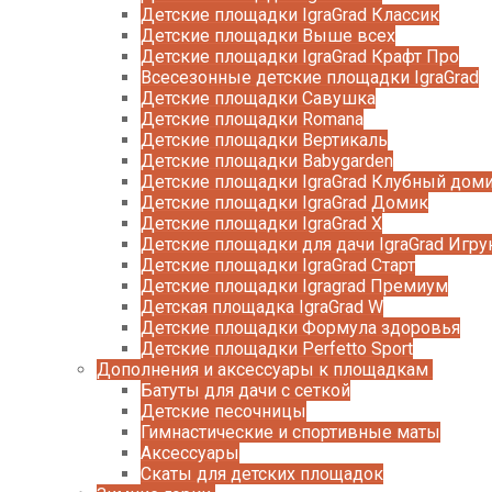
Детские площадки IgraGrad Классик
Детские площадки Выше всех
Детские площадки IgraGrad Крафт Про
Всесезонные детские площадки IgraGrad
Детские площадки Савушка
Детские площадки Romana
Детские площадки Вертикаль
Детские площадки Babygarden
Детские площадки IgraGrad Клубный дом
Детские площадки IgraGrad Домик
Детские площадки IgraGrad X
Детские площадки для дачи IgraGrad Игру
Детские площадки IgraGrad Старт
Детские площадки Igragrad Премиум
Детская площадка IgraGrad W
Детские площадки Формула здоровья
Детские площадки Perfetto Sport
Дополнения и аксессуары к площадкам
Батуты для дачи с сеткой
Детские песочницы
Гимнастические и спортивные маты
Аксессуары
Скаты для детских площадок