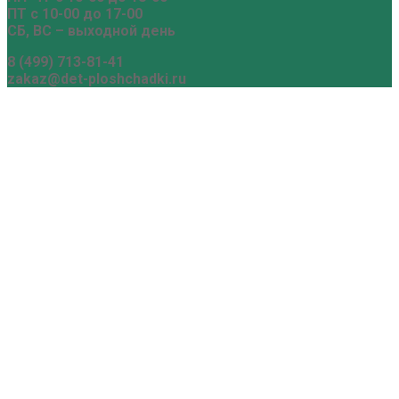
ПТ с 10-00 до 17-00
СБ, ВС – выходной день
8 (499) 713-81-41
zakaz@det-ploshchadki.ru