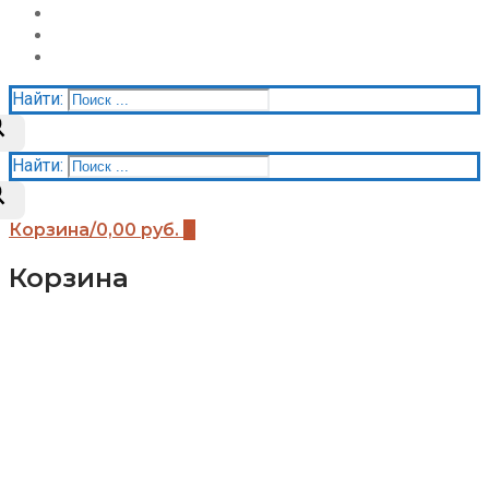
Акции
Контакты
Корзина
Найти:
Найти:
Корзина
/
0,00
руб.
0
Корзина
Каталог
Детские площадки (бренды)
Детские площадки Африка
Детские площадки для дачи ЧЕ-СПОРТ
Детские площадки Легенда леса
Детские площадки IgraGrad B
Детские площадки IgraGrad Классик
Детские площадки Выше всех