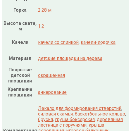
Горка
2.28 м
Высота ската,
1,2
м
Качели
качели со спинкой
,
качели-лодочка
Материал
детские площадки из дерева
Покрытие
детской
окрашенная
площадки
Крепление
анкерование
площадки
Лекало для формирования отверстий
,
силовая скамья
,
баскетбольное кольцо
,
брусья
,
груша боксерская
,
деревянная
лестница с поручнями
,
крыша
Комплектация
деревянная
,
игровой балкончик
,