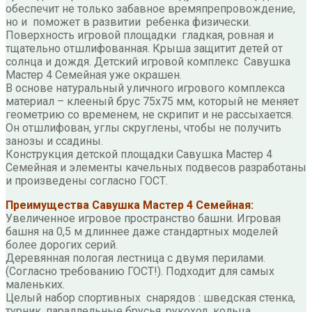
обеспечит не только забавное времяпрепровождение,
но и поможет в развитии ребенка физически.
Поверхность игровой площадки гладкая, ровная и
тщательно отшлифованная. Крыша защитит детей от
солнца и дождя. Детский игровой комплекс Савушка
Мастер 4 Семейная уже окрашен.
В основе натуральный уличного игрового комплекса
материал – клееный брус 75х75 мм, который не меняет
геометрию со временем, не скрипит и не рассыхается.
Он отшлифован, углы скруглены, чтобы не получить
занозы и ссадины.
Конструкция детской площадки Савушка Мастер 4
Семейная и элементы качельных подвесов разработаны
и произведены согласно ГОСТ.
Преимущества Савушка Мастер 4 Семейная:
Увеличенное игровое пространство башни. Игровая
башня на 0,5 м длиннее даже стандартных моделей
более дорогих серий.
Деревянная пологая лестница с двумя перилами.
(Согласно требованию ГОСТ!). Подходит для самых
маленьких.
Целый набор спортивных снарядов : шведская стенка,
турник, параллельные брусья, рукоход, кольца