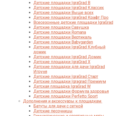
Детские площадки IgraGrad B
Детские площадки IgraGrad Классик
Детские площадки Выше всех
Детские площадки IgraGrad Крафт Про
Всесезонные детские площадки IgraGrad
Детские площадки Савушка
Детские площадки Romana
Детские площадки Вертикаль
Детские площадки Babygarden
Детские площадки IgraGrad Клубный
домик
Детские площадки IgraGrad Домик
Детские площадки IgraGrad X
Детские площадки для дачи IgraGrad
Игруня
Детские площадки IgraGrad Старт
Детские площадки Igragrad Премиум
Детская площадка IgraGrad W
Детские площадки Формула здоровья
Детские площадки Perfetto Sport
Дополнения и аксессуары к площадкам
Батуты для дачи с сеткой
Детские песочницы
Гимнастические и спортивные маты