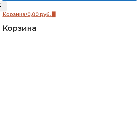
Корзина
/
0,00
руб.
0
Корзина
Каталог
Детские площадки (бренды)
Детские площадки Африка
Детские площадки для дачи ЧЕ-СПОРТ
Детские площадки Легенда леса
Детские площадки IgraGrad B
Детские площадки IgraGrad Классик
Детские площадки Выше всех
Детские площадки IgraGrad Крафт Про
Всесезонные детские площадки IgraGrad
Детские площадки Савушка
Детские площадки Romana
Детские площадки Вертикаль
Детские площадки Babygarden
Детские площадки IgraGrad Клубный
домик
Детские площадки IgraGrad Домик