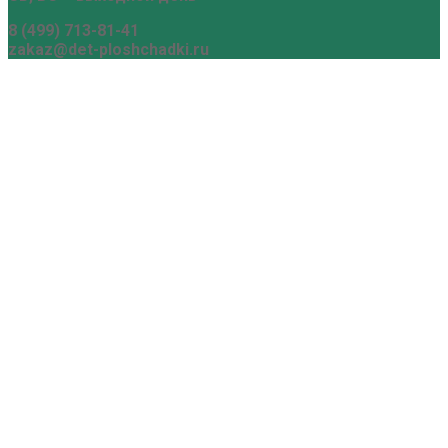
8 (499) 713-81-41
zakaz@det-ploshchadki.ru