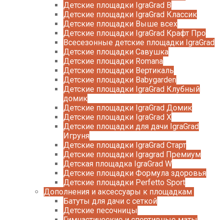
Детские площадки IgraGrad B
Детские площадки IgraGrad Классик
Детские площадки Выше всех
Детские площадки IgraGrad Крафт Про
Всесезонные детские площадки IgraGrad
Детские площадки Савушка
Детские площадки Romana
Детские площадки Вертикаль
Детские площадки Babygarden
Детские площадки IgraGrad Клубный
домик
Детские площадки IgraGrad Домик
Детские площадки IgraGrad X
Детские площадки для дачи IgraGrad
Игруня
Детские площадки IgraGrad Старт
Детские площадки Igragrad Премиум
Детская площадка IgraGrad W
Детские площадки Формула здоровья
Детские площадки Perfetto Sport
Дополнения и аксессуары к площадкам
Батуты для дачи с сеткой
Детские песочницы
Гимнастические и спортивные маты