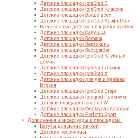
Детские площадки IgraGrad B
Детские площадки IgraGrad Классик
Детские площадки Выше всех
Детские площадки IgraGrad Крафт Про
Всесезонные детские площадки IgraGrad
Детские площадки Савушка
Детские площадки Romana
Детские площадки Вертикаль
Детские площадки Babygarden
Детские площадки IgraGrad Клубный
домик
Детские площадки IgraGrad Домик
Детские площадки IgraGrad X
Детские площадки для дачи IgraGrad
Игруня
Детские площадки IgraGrad Старт
Детские площадки Igragrad Премиум
Детская площадка IgraGrad W
Детские площадки Формула здоровья
Детские площадки Perfetto Sport
Дополнения и аксессуары к площадкам
Батуты для дачи с сеткой
Детские песочницы
Гимнастические и спортивные маты