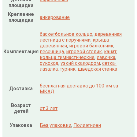
площадки
Крепление
анкерование
площадки
баскетбольное кольцо
,
деревянная
лестница с поручнями
,
крыша
деревянная
,
игровой балкончик
,
Комплектация
песочница
,
игровой столик
,
канат
,
кольца гимнастические
,
лавочка
,
рукоход
,
узкий скалодром
,
сетка-
лазалка
,
турник
,
шведская стенка
бесплатная доставка до 100 км за
Доставка
МКАД
Возраст
от 3 лет
детей
Упаковка
Без упаковки
,
Полиэтилен