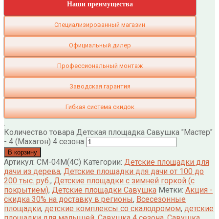
Наши преимущества
Специализированный магазин
Официальный дилер
Профессиональный монтаж
Заводская гарантия
Гибкая система скидок
.
Количество товара Детская площадка Савушка "Мастер"
- 4 (Махагон) 4 сезона
В корзину
Артикул:
СМ-04М(4С)
Категории:
Детские площадки для
дачи из дерева
,
Детские площадки для дачи от 100 до
200 тыс. руб.
,
Детские площадки с зимней горкой (с
покрытием)
,
Детские площадки Савушка
Метки:
Акция -
скидка 30% на доставку в регионы
,
Всесезонные
площадки
,
детские комплексы со скалодромом
,
детские
площадки для малышей
,
Савушка 4 сезона
,
Савушка