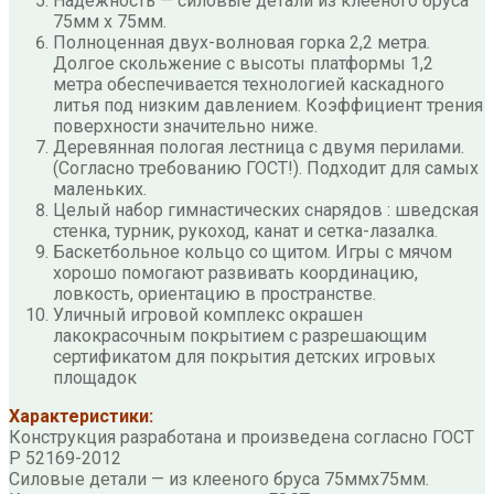
Надежность — силовые детали из клееного бруса
75мм х 75мм.
Полноценная двух-волновая горка 2,2 метра.
Долгое скольжение с высоты платформы 1,2
метра обеспечивается технологией каскадного
литья под низким давлением. Коэффициент трения
поверхности значительно ниже.
Деревянная пологая лестница с двумя перилами.
(Согласно требованию ГОСТ!). Подходит для самых
маленьких.
Целый набор гимнастических снарядов : шведская
стенка, турник, рукоход, канат и сетка-лазалка.
Баскетбольное кольцо со щитом. Игры с мячом
хорошо помогают развивать координацию,
ловкость, ориентацию в пространстве.
Уличный игровой комплекс окрашен
лакокрасочным покрытием с разрешающим
сертификатом для покрытия детских игровых
площадок
Характеристики:
Конструкция разработана и произведена согласно ГОСТ
Р 52169-2012
Силовые детали — из клееного бруса 75ммх75мм.