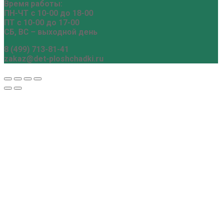
Время работы:
ПН-ЧТ с 10-00 до 18-00
ПТ с 10-00 до 17-00
СБ, ВС – выходной день
8 (499) 713-81-41
zakaz@det-ploshchadki.ru