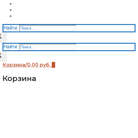
Акции
Контакты
Корзина
Найти:
Найти:
Корзина
/
0,00
руб.
0
Корзина
Каталог
Детские площадки (бренды)
Детские площадки Африка
Детские площадки для дачи ЧЕ-СПОРТ
Детские площадки Легенда леса
Детские площадки IgraGrad B
Детские площадки IgraGrad Классик
Детские площадки Выше всех