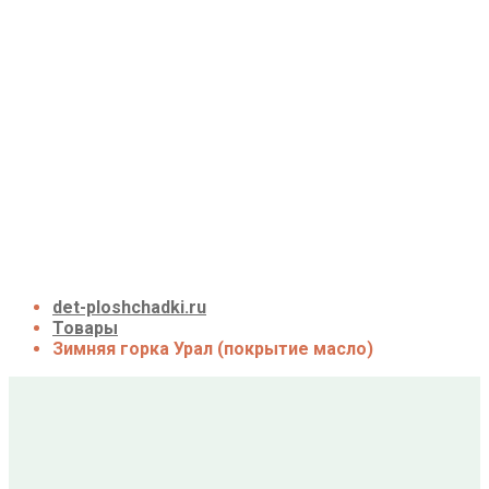
Детские площадки для дачи до 50 тыс. руб.
Детские площадки для дачи от 50 до 100 тыс.
руб.
Детские площадки для дачи от 100 до 200
тыс. руб.
Детские площадки для дачи свыше 200 тыс.
руб.
Доставка и оплата
О нас
Галерея
Акции
Контакты
Корзина
det-ploshchadki.ru
Товары
Зимняя горка Урал (покрытие масло)