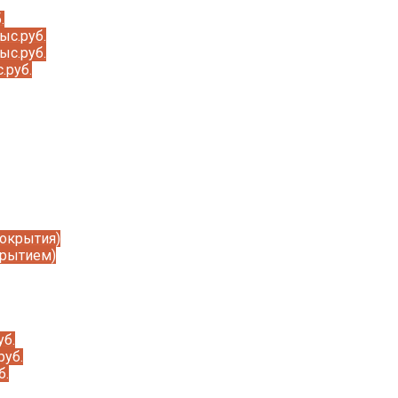
.
ыс.руб.
ыс.руб.
.руб.
покрытия)
крытием)
уб.
руб.
б.