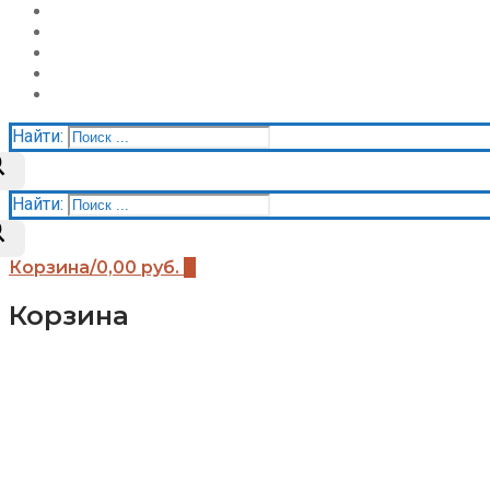
О нас
Галерея
Акции
Контакты
Корзина
Найти:
Найти:
Корзина
/
0,00
руб.
0
Корзина
Каталог
Детские площадки (бренды)
Детские площадки Африка
Детские площадки для дачи ЧЕ-СПОРТ
Детские площадки Легенда леса
Детские площадки IgraGrad B
Детские площадки IgraGrad Классик