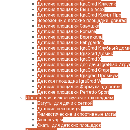
Детские площадки IgraGrad Классик
Детские площадки Выше всех
Детские площадки IgraGrad Крафт Про
Всесезонные детские площадки IgraGrad
Детские площадки Савушка
Детские площадки Romana
Детские площадки Вертикаль
Детские площадки Babygarden
Детские площадки IgraGrad Клубный дом
Детские площадки IgraGrad Домик
Детские площадки IgraGrad X
Детские площадки для дачи IgraGrad Игру
Детские площадки IgraGrad Старт
Детские площадки Igragrad Премиум
Детская площадка IgraGrad W
Детские площадки Формула здоровья
Детские площадки Perfetto Sport
Дополнения и аксессуары к площадкам
Батуты для дачи с сеткой
Детские песочницы
Гимнастические и спортивные маты
Аксессуары
Скаты для детских площадок