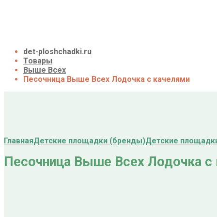
Галерея
Акции
Контакты
Корзина
det-ploshchadki.ru
Товары
Выше Всех
Песочница Выше Всех Лодочка с качелями
Главная
Детские площадки (бренды)
Детские площадк
Песочница Выше Всех Лодочка с