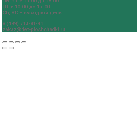
ПН-ЧТ с 10-00 до 18-00
ПТ с 10-00 до 17-00
СБ, ВС – выходной день
8 (499) 713-81-41
zakaz@det-ploshchadki.ru