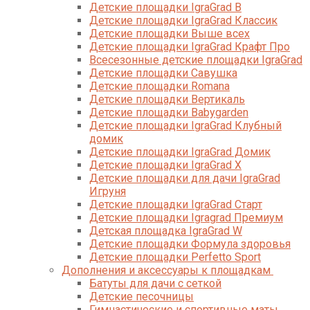
Детские площадки IgraGrad B
Детские площадки IgraGrad Классик
Детские площадки Выше всех
Детские площадки IgraGrad Крафт Про
Всесезонные детские площадки IgraGrad
Детские площадки Савушка
Детские площадки Romana
Детские площадки Вертикаль
Детские площадки Babygarden
Детские площадки IgraGrad Клубный
домик
Детские площадки IgraGrad Домик
Детские площадки IgraGrad X
Детские площадки для дачи IgraGrad
Игруня
Детские площадки IgraGrad Старт
Детские площадки Igragrad Премиум
Детская площадка IgraGrad W
Детские площадки Формула здоровья
Детские площадки Perfetto Sport
Дополнения и аксессуары к площадкам
Батуты для дачи с сеткой
Детские песочницы
Гимнастические и спортивные маты