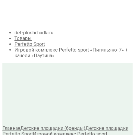
Галерея
Акции
Контакты
Корзина
det-ploshchadki.ru
Товары
Perfetto Sport
Игровой комплекс Perfetto sport «Питильяно-7» +
качели «Паутина»
Главная
Детские площадки (бренды)
Детские площадки
Perfetto Sport
Игровой комплекс Perfetto sport