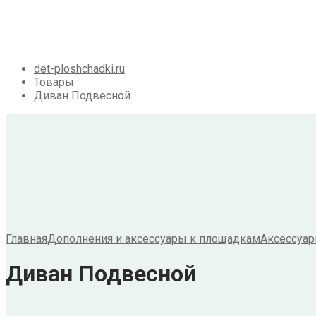
Галерея
Акции
Контакты
Корзина
det-ploshchadki.ru
Товары
Диван Подвесной
Главная
Дополнения и аксессуары к площадкам
Аксессуа
Диван Подвесной