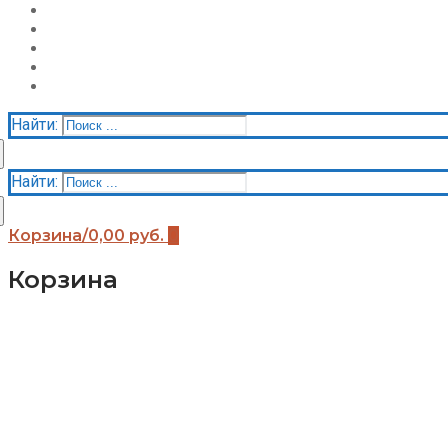
О нас
Галерея
Акции
Контакты
Корзина
Найти:
Найти:
Корзина
/
0,00
руб.
0
Корзина
Каталог
Детские площадки (бренды)
Детские площадки Африка
Детские площадки для дачи ЧЕ-СПОРТ
Детские площадки Легенда леса
Детские площадки IgraGrad B
Детские площадки IgraGrad Классик