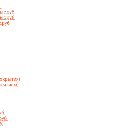
.
ыс.руб.
ыс.руб.
.руб.
покрытия)
крытием)
уб.
руб.
б.