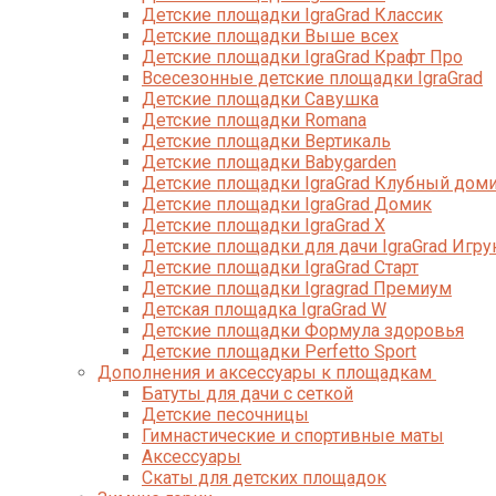
Детские площадки IgraGrad Классик
Детские площадки Выше всех
Детские площадки IgraGrad Крафт Про
Всесезонные детские площадки IgraGrad
Детские площадки Савушка
Детские площадки Romana
Детские площадки Вертикаль
Детские площадки Babygarden
Детские площадки IgraGrad Клубный дом
Детские площадки IgraGrad Домик
Детские площадки IgraGrad X
Детские площадки для дачи IgraGrad Игру
Детские площадки IgraGrad Старт
Детские площадки Igragrad Премиум
Детская площадка IgraGrad W
Детские площадки Формула здоровья
Детские площадки Perfetto Sport
Дополнения и аксессуары к площадкам
Батуты для дачи с сеткой
Детские песочницы
Гимнастические и спортивные маты
Аксессуары
Скаты для детских площадок