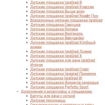
Детские площадки IgraGrad B
Детские площадки IgraGrad Классик
Детские площадки Выше всех
Детские площадки IgraGrad Крафт Про
Всесезонные детские площадки IgraGrad
Детские площадки Савушка
Детские площадки Romana
Детские площадки Вертикаль
Детские площадки Babygarden
Детские площадки IgraGrad Клубный
домик
Детские площадки IgraGrad Домик
Детские площадки IgraGrad X
Детские площадки для дачи IgraGrad
Игруня
Детские площадки IgraGrad Старт
Детские площадки Igragrad Премиум
Детская площадка IgraGrad W
Детские площадки Формула здоровья
Детские площадки Perfetto Sport
Дополнения и аксессуары к площадкам
Батуты для дачи с сеткой
Детские песочницы
Гимнастические и спортивные маты