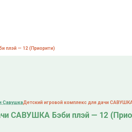
и плэй — 12 (Приорити)
и Савушка
Детский игровой комплекс для дачи САВУШКА 
ачи САВУШКА Бэби плэй — 12 (Прио