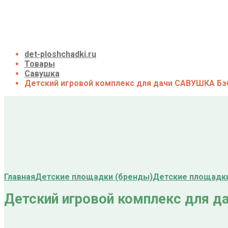
Галерея
Акции
Контакты
Корзина
det-ploshchadki.ru
Товары
Савушка
Детский игровой комплекс для дачи САВУШКА Бэб
Главная
Детские площадки (бренды)
Детские площадк
Детский игровой комплекс для д