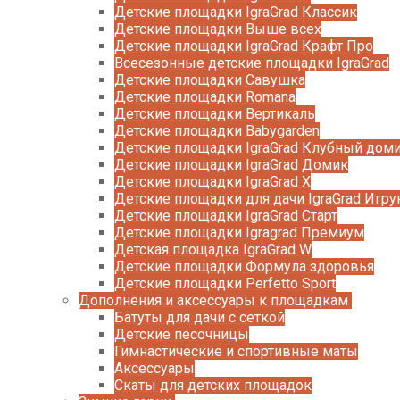
Детские площадки IgraGrad Классик
Детские площадки Выше всех
Детские площадки IgraGrad Крафт Про
Всесезонные детские площадки IgraGrad
Детские площадки Савушка
Детские площадки Romana
Детские площадки Вертикаль
Детские площадки Babygarden
Детские площадки IgraGrad Клубный дом
Детские площадки IgraGrad Домик
Детские площадки IgraGrad X
Детские площадки для дачи IgraGrad Игру
Детские площадки IgraGrad Старт
Детские площадки Igragrad Премиум
Детская площадка IgraGrad W
Детские площадки Формула здоровья
Детские площадки Perfetto Sport
Дополнения и аксессуары к площадкам
Батуты для дачи с сеткой
Детские песочницы
Гимнастические и спортивные маты
Аксессуары
Скаты для детских площадок