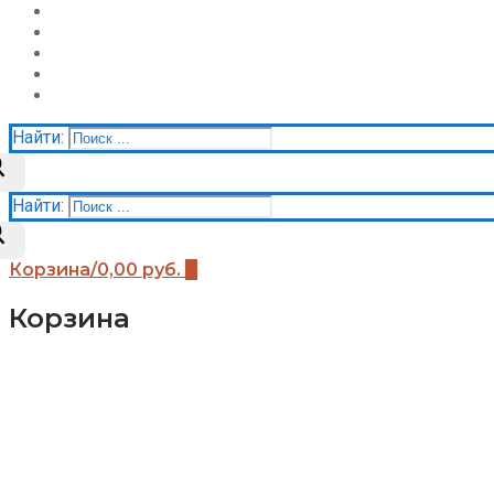
О нас
Галерея
Акции
Контакты
Корзина
Найти:
Найти:
Корзина
/
0,00
руб.
0
Корзина
Каталог
Детские площадки (бренды)
Детские площадки Африка
Детские площадки для дачи ЧЕ-СПОРТ
Детские площадки Легенда леса
Детские площадки IgraGrad B
Детские площадки IgraGrad Классик