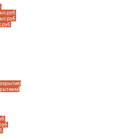
.
ыс.руб.
ыс.руб.
.руб.
покрытия)
крытием)
уб.
руб.
б.