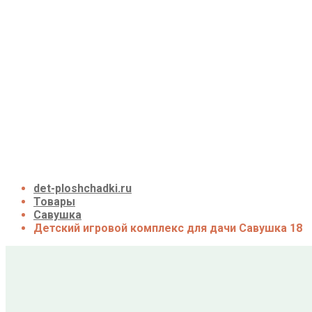
Детские площадки для дачи из дерева
Детские площадки для дачи из металла
Детские спортивные комплексы для дачи
Детские площадки для дачи до 50 тыс. руб.
Детские площадки для дачи от 50 до 100 тыс. р
Детские площадки для дачи от 100 до 200 тыс. 
Детские площадки для дачи свыше 200 тыс. ру
Доставка и оплата
О нас
Галерея
Акции
Контакты
Корзина
det-ploshchadki.ru
Товары
Савушка
Детский игровой комплекс для дачи Савушка 18