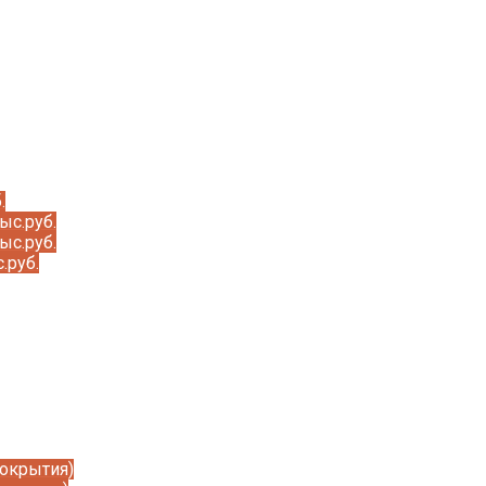
.
ыс.руб.
ыс.руб.
.руб.
покрытия)