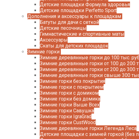
Детские площадки Формула здоровья
Детские площадки Perfetto Sport
Дополнения и аксессуары к площадкам
Батуты для дачи с сеткой
Детские песочницы
Гимнастические и спортивные маты
Аксессуары
Скаты для детских площадок
Зимние горки
Зимние деревянные горки до 100 тыс. руб
Зимние деревянные горки от 100 до 200 т
Зимние деревянные горки от 200 до 300 т
Зимние деревянные горки свыше 300 тыс
Зимние горки без покрытия
Зимние горки с покрытием
Зимние горки с домиком
Зимние горки без домика
Зимние горки Выше Всех
Зимние горки Савушка
Зимние горки IgraGrad
Зимние горки CustWood
Зимние деревянные горки Легенда Леса
Детские площадки с зимней горкой (без 