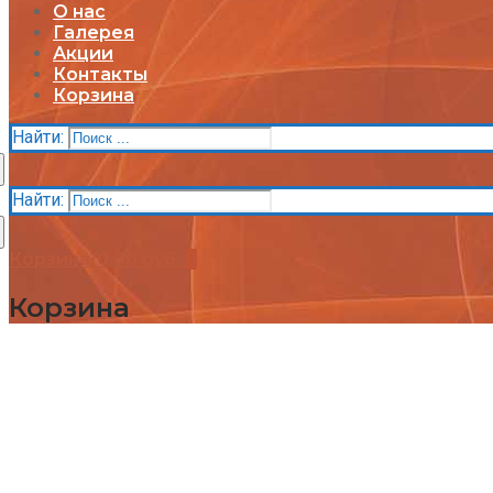
О нас
Галерея
Акции
Контакты
Корзина
Найти:
Найти:
Корзина
/
0,00
руб.
0
Корзина
Каталог
Детские площадки (бренды)
Детские площадки Африка
Детские площадки для дачи ЧЕ-СПОРТ
Детские площадки Легенда леса
Детские площадки IgraGrad B
Детские площадки IgraGrad Классик