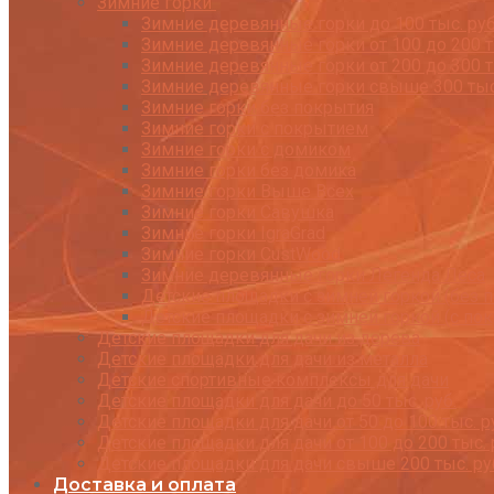
Зимние горки
Зимние деревянные горки до 100 тыс. руб
Зимние деревянные горки от 100 до 200 т
Зимние деревянные горки от 200 до 300 т
Зимние деревянные горки свыше 300 тыс
Зимние горки без покрытия
Зимние горки с покрытием
Зимние горки с домиком
Зимние горки без домика
Зимние горки Выше Всех
Зимние горки Савушка
Зимние горки IgraGrad
Зимние горки CustWood
Зимние деревянные горки Легенда Леса
Детские площадки с зимней горкой (без 
Детские площадки с зимней горкой (с по
Детские площадки для дачи из дерева
Детские площадки для дачи из металла
Детские спортивные комплексы для дачи
Детские площадки для дачи до 50 тыс. руб.
Детские площадки для дачи от 50 до 100 тыс. р
Детские площадки для дачи от 100 до 200 тыс. 
Детские площадки для дачи свыше 200 тыс. ру
Доставка и оплата