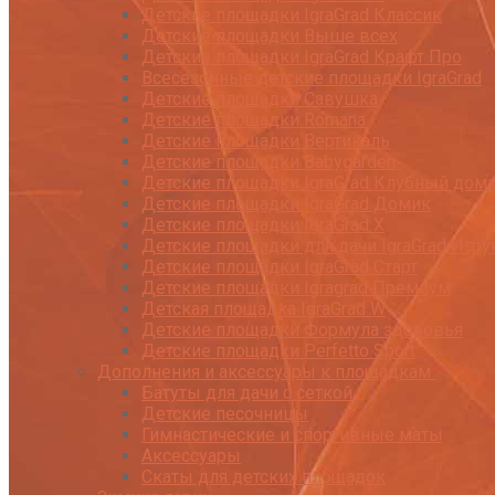
Детские площадки IgraGrad Классик
Детские площадки Выше всех
Детские площадки IgraGrad Крафт Про
Всесезонные детские площадки IgraGrad
Детские площадки Савушка
Детские площадки Romana
Детские площадки Вертикаль
Детские площадки Babygarden
Детские площадки IgraGrad Клубный дом
Детские площадки IgraGrad Домик
Детские площадки IgraGrad X
Детские площадки для дачи IgraGrad Игру
Детские площадки IgraGrad Старт
Детские площадки Igragrad Премиум
Детская площадка IgraGrad W
Детские площадки Формула здоровья
Детские площадки Perfetto Sport
Дополнения и аксессуары к площадкам
Батуты для дачи с сеткой
Детские песочницы
Гимнастические и спортивные маты
Аксессуары
Скаты для детских площадок