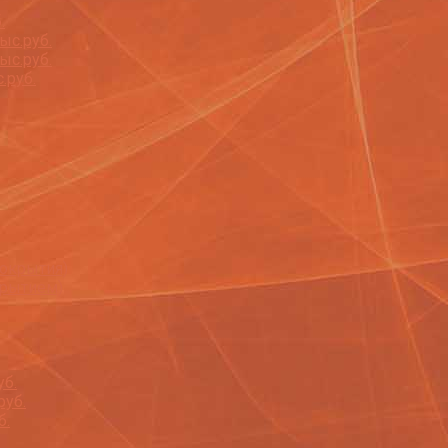
.
ыс.руб.
ыс.руб.
.руб.
покрытия)
крытием)
уб.
руб.
б.