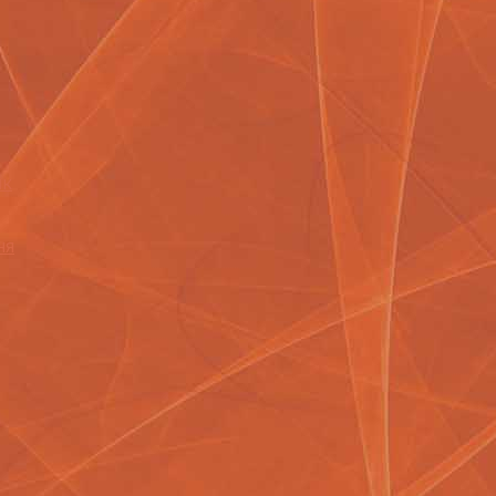
ик
ня