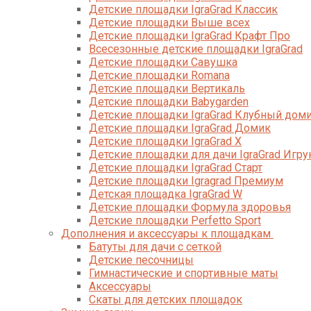
Детские площадки IgraGrad Классик
Детские площадки Выше всех
Детские площадки IgraGrad Крафт Про
Всесезонные детские площадки IgraGrad
Детские площадки Савушка
Детские площадки Romana
Детские площадки Вертикаль
Детские площадки Babygarden
Детские площадки IgraGrad Клубный дом
Детские площадки IgraGrad Домик
Детские площадки IgraGrad X
Детские площадки для дачи IgraGrad Игру
Детские площадки IgraGrad Старт
Детские площадки Igragrad Премиум
Детская площадка IgraGrad W
Детские площадки Формула здоровья
Детские площадки Perfetto Sport
Дополнения и аксессуары к площадкам
Батуты для дачи с сеткой
Детские песочницы
Гимнастические и спортивные маты
Аксессуары
Скаты для детских площадок