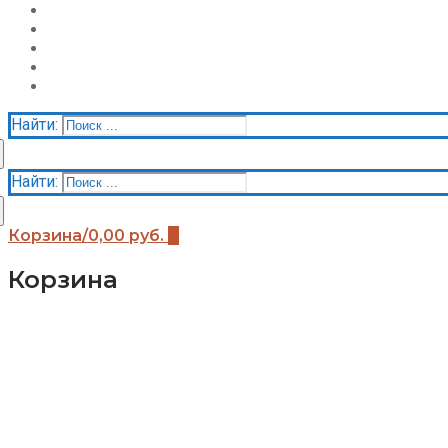
О нас
Галерея
Акции
Контакты
Корзина
Найти:
Найти:
Корзина
/
0,00
руб.
0
Корзина
Каталог
Детские площадки (бренды)
Детские площадки Африка
Детские площадки для дачи ЧЕ-СПОРТ
Детские площадки Легенда леса
Детские площадки IgraGrad B
Детские площадки IgraGrad Классик