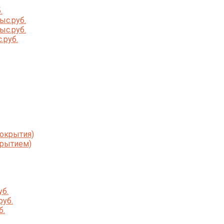
.
ыс.руб.
ыс.руб.
.руб.
покрытия)
крытием)
уб.
руб.
б.