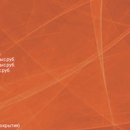
.
ыс.руб.
ыс.руб.
.руб.
покрытия)