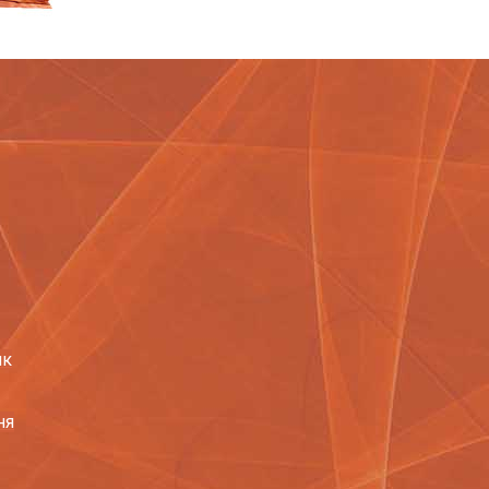
ик
ня