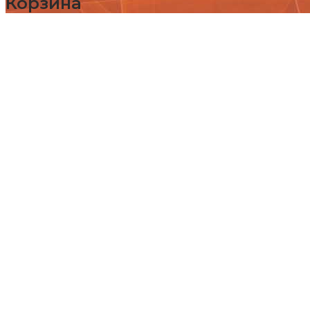
Корзина
Каталог
Детские площадки (бренды)
Детские площадки Африка
Детские площадки для дачи ЧЕ-СПОРТ
Детские площадки Легенда леса
Детские площадки IgraGrad B
Детские площадки IgraGrad Классик
Детские площадки Выше всех
Детские площадки IgraGrad Крафт Про
Всесезонные детские площадки IgraGrad
Детские площадки Савушка
Детские площадки Romana
Детские площадки Вертикаль
Детские площадки Babygarden
Детские площадки IgraGrad Клубный дом
Детские площадки IgraGrad Домик
Детские площадки IgraGrad X
Детские площадки для дачи IgraGrad Игру
Детские площадки IgraGrad Старт
Детские площадки Igragrad Премиум
Детская площадка IgraGrad W
Детские площадки Формула здоровья