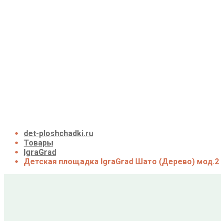
Детские площадки для дачи из дерева
Детские площадки для дачи из металла
Детские спортивные комплексы для дачи
Детские площадки для дачи до 50 тыс. руб.
Детские площадки для дачи от 50 до 100 тыс. р
Детские площадки для дачи от 100 до 200 тыс. 
Детские площадки для дачи свыше 200 тыс. ру
Доставка и оплата
О нас
Галерея
Акции
Контакты
Корзина
det-ploshchadki.ru
Товары
IgraGrad
Детская площадка IgraGrad Шато (Дерево) мод.2