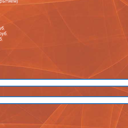
крытием)
уб.
руб.
б.