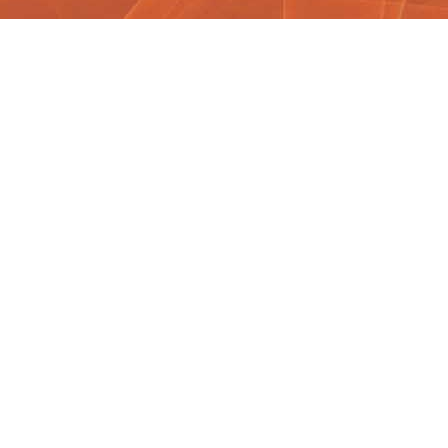
ик
ня