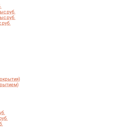
.
ыс.руб.
ыс.руб.
.руб.
покрытия)
крытием)
уб.
руб.
б.