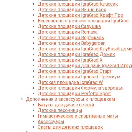
Детские площадки IgraGrad Классик
Детские площадки Выше всех
Детские площадки IgraGrad Крафт Про
Всесезонные детские площадки IgraGrad
Детские площадки Савушка
Детские площадки Romana
Детские площадки Вертикаль
Детские площадки Babygarden
Детские площадки IgraGrad Клубный дом
Детские площадки IgraGrad Домик
Детские площадки IgraGrad X
Детские площадки для дачи IgraGrad Игру
Детские площадки IgraGrad Старт
Детские площадки Igragrad Премиум
Детская площадка IgraGrad W
Детские площадки Формула здоровья
Детские площадки Perfetto Sport
Дополнения и аксессуары к площадкам
Батуты для дачи с сеткой
Детские песочницы
Гимнастические и спортивные маты
Аксессуары
Скаты для детских площадок