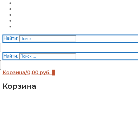
О нас
Галерея
Акции
Контакты
Корзина
Найти:
Найти:
Корзина
/
0,00
руб.
0
Корзина
Каталог
Детские площадки (бренды)
Детские площадки Африка
Детские площадки для дачи ЧЕ-СПОРТ
Детские площадки Легенда леса
Детские площадки IgraGrad B
Детские площадки IgraGrad Классик