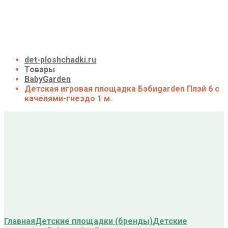
О нас
Галерея
Акции
Контакты
Корзина
det-ploshchadki.ru
Товары
BabyGarden
Детская игровая площадка Бэбиgarden Плэй 6 с
качелями-гнездо 1 м.
Главная
Детские площадки (бренды)
Детские