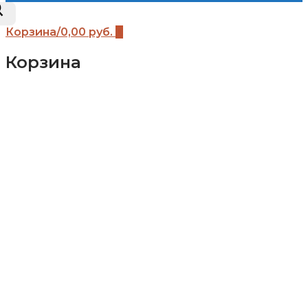
Корзина
/
0,00
руб.
0
Корзина
Каталог
Детские площадки (бренды)
Детские площадки Африка
Детские площадки для дачи ЧЕ-СПОРТ
Детские площадки Легенда леса
Детские площадки IgraGrad B
Детские площадки IgraGrad Классик
Детские площадки Выше всех
Детские площадки IgraGrad Крафт Про
Всесезонные детские площадки IgraGrad
Детские площадки Савушка
Детские площадки Romana
Детские площадки Вертикаль
Детские площадки Babygarden
Детские площадки IgraGrad Клубный
домик
Детские площадки IgraGrad Домик