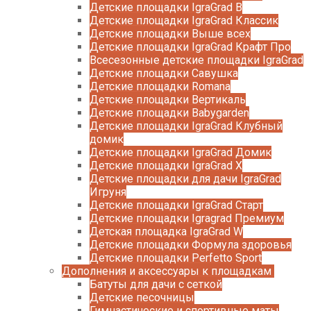
Детские площадки IgraGrad B
Детские площадки IgraGrad Классик
Детские площадки Выше всех
Детские площадки IgraGrad Крафт Про
Всесезонные детские площадки IgraGrad
Детские площадки Савушка
Детские площадки Romana
Детские площадки Вертикаль
Детские площадки Babygarden
Детские площадки IgraGrad Клубный
домик
Детские площадки IgraGrad Домик
Детские площадки IgraGrad X
Детские площадки для дачи IgraGrad
Игруня
Детские площадки IgraGrad Старт
Детские площадки Igragrad Премиум
Детская площадка IgraGrad W
Детские площадки Формула здоровья
Детские площадки Perfetto Sport
Дополнения и аксессуары к площадкам
Батуты для дачи с сеткой
Детские песочницы
Гимнастические и спортивные маты