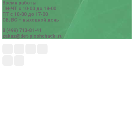
Время работы:
ПН-ЧТ с 10-00 до 18-00
ПТ с 10-00 до 17-00
СБ, ВС – выходной день
8 (499) 713-81-41
zakaz@det-ploshchadki.ru