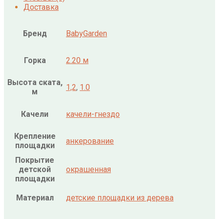
Доставка
Бренд
BabyGarden
Горка
2.20 м
Высота ската,
1,2
,
1.0
м
Качели
качели-гнездо
Крепление
анкерование
площадки
Покрытие
детской
окрашенная
площадки
Материал
детские площадки из дерева