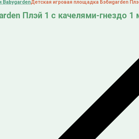
 Babygarden
Детская игровая площадка Бэбиgarden Плэй
rden Плэй 1 с качелями-гнездо 1 