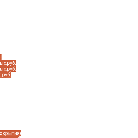
.
ыс.руб.
ыс.руб.
.руб.
покрытия)