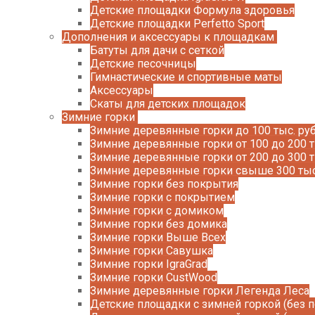
Детские площадки Формула здоровья
Детские площадки Perfetto Sport
Дополнения и аксессуары к площадкам
Батуты для дачи с сеткой
Детские песочницы
Гимнастические и спортивные маты
Аксессуары
Скаты для детских площадок
Зимние горки
Зимние деревянные горки до 100 тыс. руб
Зимние деревянные горки от 100 до 200 т
Зимние деревянные горки от 200 до 300 т
Зимние деревянные горки свыше 300 тыс
Зимние горки без покрытия
Зимние горки с покрытием
Зимние горки с домиком
Зимние горки без домика
Зимние горки Выше Всех
Зимние горки Савушка
Зимние горки IgraGrad
Зимние горки CustWood
Зимние деревянные горки Легенда Леса
Детские площадки с зимней горкой (без 