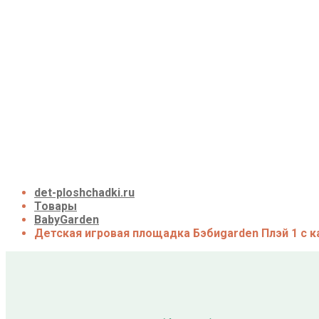
Детские площадки для дачи из дерева
Детские площадки для дачи из металла
Детские спортивные комплексы для дачи
Детские площадки для дачи до 50 тыс. руб.
Детские площадки для дачи от 50 до 100 тыс. р
Детские площадки для дачи от 100 до 200 тыс. 
Детские площадки для дачи свыше 200 тыс. ру
Доставка и оплата
О нас
Галерея
Акции
Контакты
Корзина
det-ploshchadki.ru
Товары
BabyGarden
Детская игровая площадка Бэбиgarden Плэй 1 с к