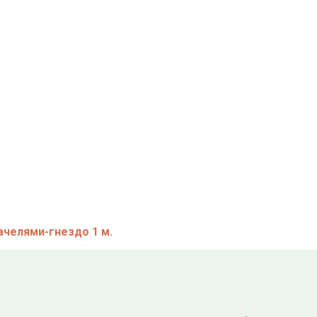
уб.
руб.
б.
ачелями-гнездо 1 м.