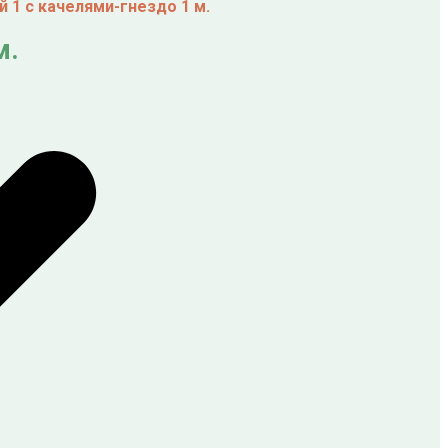
 1 с качелями-гнездо 1 м.
м.