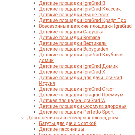
Детские площадки IgraGrad B
Детские площадки IgraGrad Классик
Детские площадки Выше всех
Детские площадки IgraGrad Крафт Про
Всесезонные детские площадки IgraGrad
Детские площадки Савушка
Детские площадки Romana
Детские площадки Вертикаль
Детские площадки Babygarden
Детские площадки IgraGrad Клубный
домик
Детские площадки IgraGrad Домик
Детские площадки IgraGrad X
Детские площадки для дачи IgraGrad
Игруня
Детские площадки IgraGrad Старт
Детские площадки Igragrad Премиум
Детская площадка IgraGrad W
Детские площадки Формула здоровья
Детские площадки Perfetto Sport
Дополнения и аксессуары к площадкам
Батуты для дачи с сеткой
Детские песочницы
Гимнастические и спортивные маты