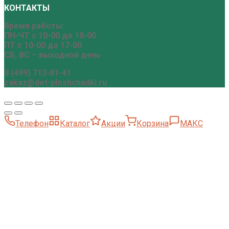
КОНТАКТЫ
Время работы:
ПН-ЧТ с 10-00 до 18-00
ПТ с 10-00 до 17-00
СБ, ВС – выходной день
8 (499) 713-81-41
zakaz@det-ploshchadki.ru
Телефон
Каталог
Акции
Корзина
МАКС