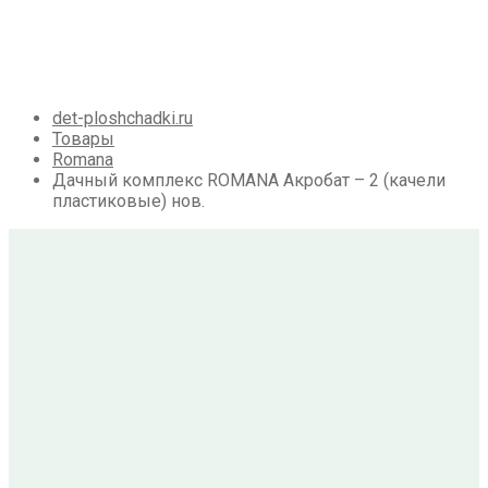
Галерея
Акции
Контакты
Корзина
det-ploshchadki.ru
Товары
Romana
Дачный комплекс ROMANA Акробат – 2 (качели
пластиковые) нов.