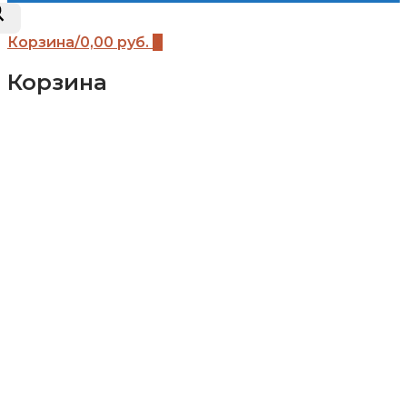
Корзина
/
0,00
руб.
0
Корзина
Каталог
Детские площадки (бренды)
Детские площадки Африка
Детские площадки для дачи ЧЕ-СПОРТ
Детские площадки Легенда леса
Детские площадки IgraGrad B
Детские площадки IgraGrad Классик
Детские площадки Выше всех
Детские площадки IgraGrad Крафт Про
Всесезонные детские площадки IgraGrad
Детские площадки Савушка
Детские площадки Romana
Детские площадки Вертикаль
Детские площадки Babygarden
Детские площадки IgraGrad Клубный
домик
Детские площадки IgraGrad Домик