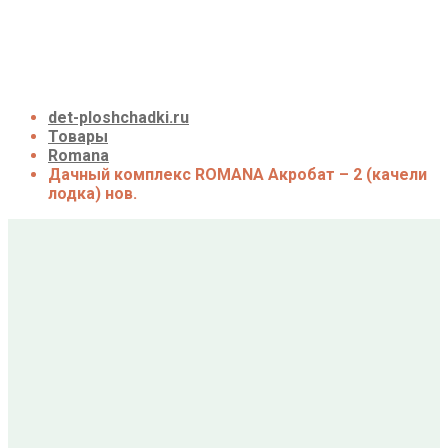
О нас
Галерея
Акции
Контакты
Корзина
det-ploshchadki.ru
Товары
Romana
Дачный комплекс ROMANA Акробат – 2 (качели
лодка) нов.