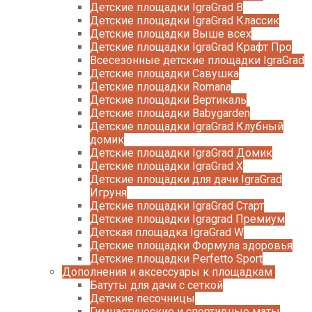
Детские площадки IgraGrad B
Детские площадки IgraGrad Классик
Детские площадки Выше всех
Детские площадки IgraGrad Крафт Про
Всесезонные детские площадки IgraGrad
Детские площадки Савушка
Детские площадки Romana
Детские площадки Вертикаль
Детские площадки Babygarden
Детские площадки IgraGrad Клубный
домик
Детские площадки IgraGrad Домик
Детские площадки IgraGrad X
Детские площадки для дачи IgraGrad
Игруня
Детские площадки IgraGrad Старт
Детские площадки Igragrad Премиум
Детская площадка IgraGrad W
Детские площадки Формула здоровья
Детские площадки Perfetto Sport
Дополнения и аксессуары к площадкам
Батуты для дачи с сеткой
Детские песочницы
Гимнастические и спортивные маты