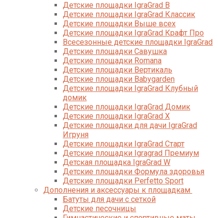
Детские площадки IgraGrad B
Детские площадки IgraGrad Классик
Детские площадки Выше всех
Детские площадки IgraGrad Крафт Про
Всесезонные детские площадки IgraGrad
Детские площадки Савушка
Детские площадки Romana
Детские площадки Вертикаль
Детские площадки Babygarden
Детские площадки IgraGrad Клубный
домик
Детские площадки IgraGrad Домик
Детские площадки IgraGrad X
Детские площадки для дачи IgraGrad
Игруня
Детские площадки IgraGrad Старт
Детские площадки Igragrad Премиум
Детская площадка IgraGrad W
Детские площадки Формула здоровья
Детские площадки Perfetto Sport
Дополнения и аксессуары к площадкам
Батуты для дачи с сеткой
Детские песочницы
Гимнастические и спортивные маты