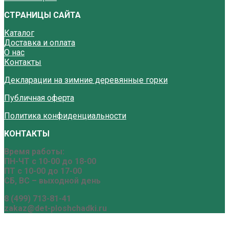
СТРАНИЦЫ САЙТА
Каталог
Доставка и оплата
О нас
Контакты
Декларации на зимние деревянные горки
Публичная оферта
Политика конфиденциальности
КОНТАКТЫ
Время работы:
ПН-ЧТ с 10-00 до 18-00
ПТ с 10-00 до 17-00
СБ, ВС – выходной день
8 (499) 713-81-41
zakaz@det-ploshchadki.ru