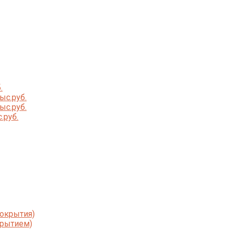
.
ыс.руб.
ыс.руб.
.руб.
покрытия)
крытием)