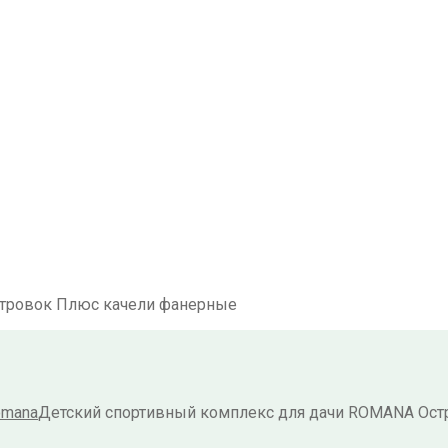
уб.
руб.
б.
стровок Плюс качели фанерные
omana
Детский спортивный комплекс для дачи ROMANA Ос