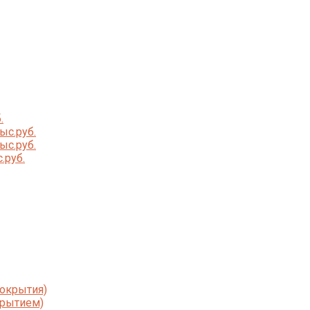
.
ыс.руб.
ыс.руб.
.руб.
покрытия)
крытием)