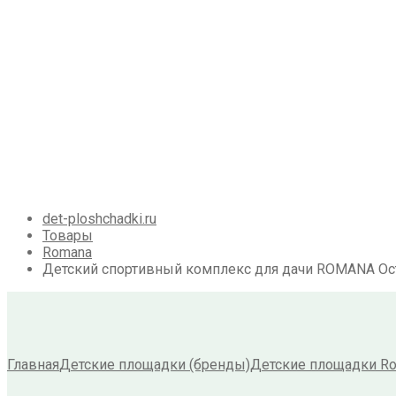
Детские площадки для дачи из металла
Детские спортивные комплексы для дачи
Детские площадки для дачи до 50 тыс. руб.
Детские площадки для дачи от 50 до 100 тыс. р
Детские площадки для дачи от 100 до 200 тыс. 
Детские площадки для дачи свыше 200 тыс. ру
Доставка и оплата
О нас
Галерея
Акции
Контакты
Корзина
det-ploshchadki.ru
Товары
Romana
Детский спортивный комплекс для дачи ROMANA О
Главная
Детские площадки (бренды)
Детские площадки R