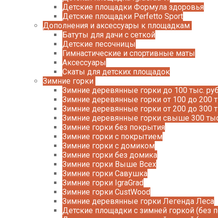
Детские площадки Формула здоровья
Детские площадки Perfetto Sport
Дополнения и аксессуары к площадкам
Батуты для дачи с сеткой
Детские песочницы
Гимнастические и спортивные маты
Аксессуары
Скаты для детских площадок
Зимние горки
Зимние деревянные горки до 100 тыс. руб
Зимние деревянные горки от 100 до 200 т
Зимние деревянные горки от 200 до 300 т
Зимние деревянные горки свыше 300 тыс
Зимние горки без покрытия
Зимние горки с покрытием
Зимние горки с домиком
Зимние горки без домика
Зимние горки Выше Всех
Зимние горки Савушка
Зимние горки IgraGrad
Зимние горки CustWood
Зимние деревянные горки Легенда Леса
Детские площадки с зимней горкой (без 