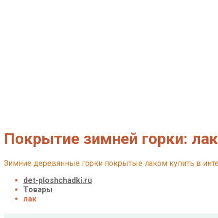
Детские площадки для дачи из дерева
Детские площадки для дачи из металла
Детские спортивные комплексы для дачи
Детские площадки для дачи до 50 тыс. руб.
Детские площадки для дачи от 50 до 100 тыс. р
Детские площадки для дачи от 100 до 200 тыс. 
Детские площадки для дачи свыше 200 тыс. ру
Доставка и оплата
О нас
Галерея
Акции
Контакты
Корзина
Покрытие зимней горки:
лак
Зимние деревянные горки покрытые лаком купить в инт
det-ploshchadki.ru
Товары
лак