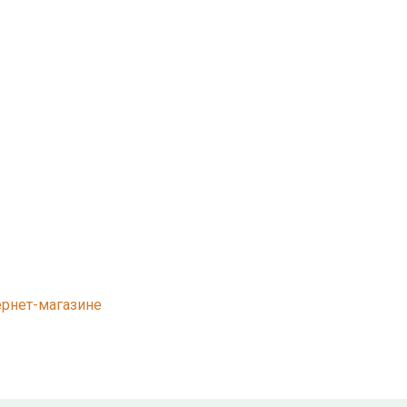
уб.
руб.
б.
ернет-магазине