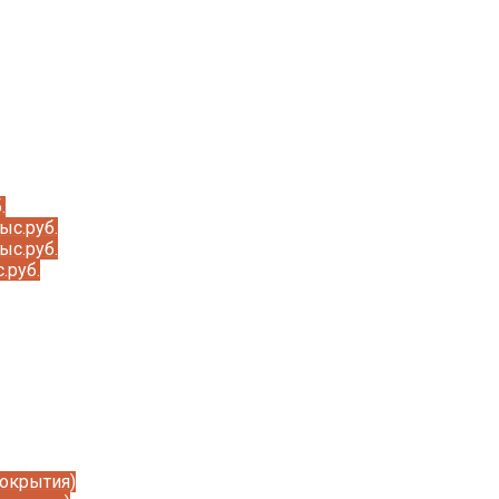
.
ыс.руб.
ыс.руб.
.руб.
покрытия)