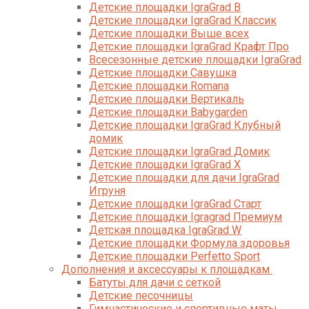
Детские площадки IgraGrad B
Детские площадки IgraGrad Классик
Детские площадки Выше всех
Детские площадки IgraGrad Крафт Про
Всесезонные детские площадки IgraGrad
Детские площадки Савушка
Детские площадки Romana
Детские площадки Вертикаль
Детские площадки Babygarden
Детские площадки IgraGrad Клубный
домик
Детские площадки IgraGrad Домик
Детские площадки IgraGrad X
Детские площадки для дачи IgraGrad
Игруня
Детские площадки IgraGrad Старт
Детские площадки Igragrad Премиум
Детская площадка IgraGrad W
Детские площадки Формула здоровья
Детские площадки Perfetto Sport
Дополнения и аксессуары к площадкам
Батуты для дачи с сеткой
Детские песочницы
Гимнастические и спортивные маты