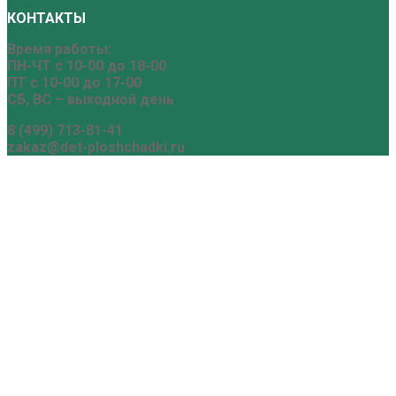
КОНТАКТЫ
Время работы:
ПН-ЧТ с 10-00 до 18-00
ПТ с 10-00 до 17-00
СБ, ВС – выходной день
8 (499) 713-81-41
zakaz@det-ploshchadki.ru