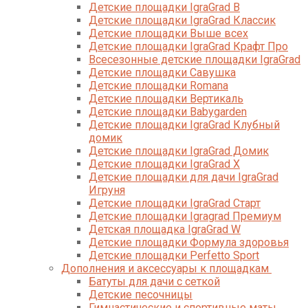
Детские площадки IgraGrad B
Детские площадки IgraGrad Классик
Детские площадки Выше всех
Детские площадки IgraGrad Крафт Про
Всесезонные детские площадки IgraGrad
Детские площадки Савушка
Детские площадки Romana
Детские площадки Вертикаль
Детские площадки Babygarden
Детские площадки IgraGrad Клубный
домик
Детские площадки IgraGrad Домик
Детские площадки IgraGrad X
Детские площадки для дачи IgraGrad
Игруня
Детские площадки IgraGrad Старт
Детские площадки Igragrad Премиум
Детская площадка IgraGrad W
Детские площадки Формула здоровья
Детские площадки Perfetto Sport
Дополнения и аксессуары к площадкам
Батуты для дачи с сеткой
Детские песочницы
Гимнастические и спортивные маты