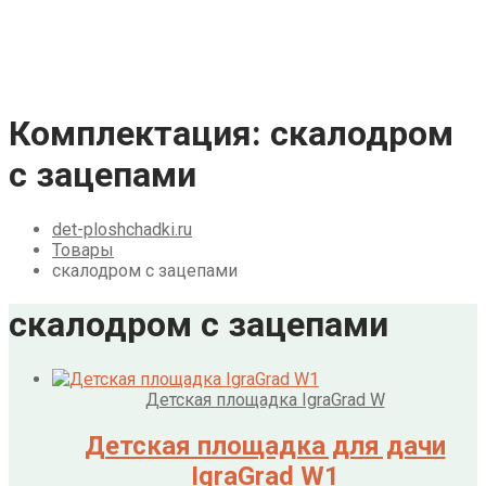
Галерея
Акции
Контакты
Корзина
Комплектация:
скалодром
с зацепами
det-ploshchadki.ru
Товары
скалодром с зацепами
скалодром с зацепами
Детская площадка IgraGrad W
Детская площадка для дачи
IgraGrad W1