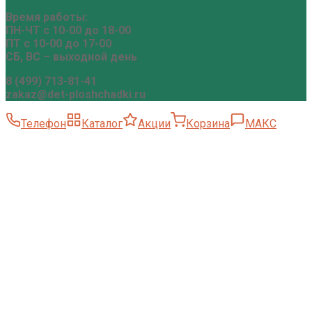
Время работы:
ПН-ЧТ с 10-00 до 18-00
ПТ с 10-00 до 17-00
СБ, ВС – выходной день
8 (499) 713-81-41
zakaz@det-ploshchadki.ru
Телефон
Каталог
Акции
Корзина
МАКС