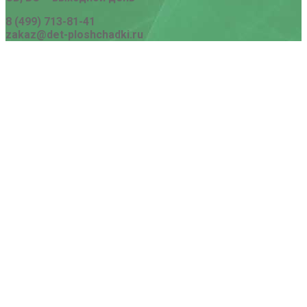
8 (499) 713-81-41
zakaz@det-ploshchadki.ru