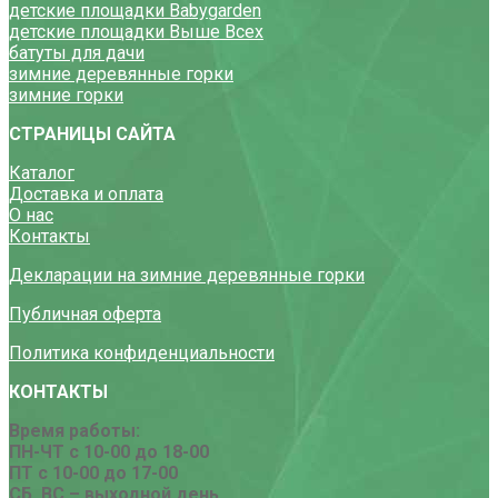
детские площадки Babygarden
детские площадки Выше Всех
батуты для дачи
зимние деревянные горки
зимние горки
СТРАНИЦЫ САЙТА
Каталог
Доставка и оплата
О нас
Контакты
Декларации на зимние деревянные горки
Публичная оферта
Политика конфиденциальности
КОНТАКТЫ
Время работы:
ПН-ЧТ с 10-00 до 18-00
ПТ с 10-00 до 17-00
СБ, ВС – выходной день