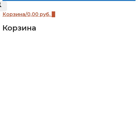
Корзина
/
0,00
руб.
0
Корзина
Каталог
Детские площадки (бренды)
Детские площадки Африка
Детские площадки для дачи ЧЕ-СПОРТ
Детские площадки Легенда леса
Детские площадки IgraGrad B
Детские площадки IgraGrad Классик
Детские площадки Выше всех
Детские площадки IgraGrad Крафт Про
Всесезонные детские площадки IgraGrad
Детские площадки Савушка
Детские площадки Romana
Детские площадки Вертикаль
Детские площадки Babygarden
Детские площадки IgraGrad Клубный
домик
Детские площадки IgraGrad Домик