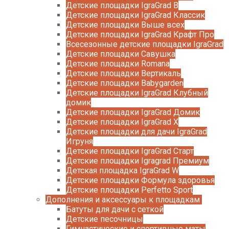
Детские площадки IgraGrad B
Детские площадки IgraGrad Классик
Детские площадки Выше всех
Детские площадки IgraGrad Крафт Про
Всесезонные детские площадки IgraGrad
Детские площадки Савушка
Детские площадки Romana
Детские площадки Вертикаль
Детские площадки Babygarden
Детские площадки IgraGrad Клубный
домик
Детские площадки IgraGrad Домик
Детские площадки IgraGrad X
Детские площадки для дачи IgraGrad
Игруня
Детские площадки IgraGrad Старт
Детские площадки Igragrad Премиум
Детская площадка IgraGrad W
Детские площадки Формула здоровья
Детские площадки Perfetto Sport
Дополнения и аксессуары к площадкам
Батуты для дачи с сеткой
Детские песочницы
Гимнастические и спортивные маты