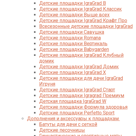
Детские площадки IgraGrad B
Детские площадки IgraGrad Классик
Детские площадки Выше всех
Детские площадки IgraGrad Крафт Про
Всесезонные детские площадки IgraGrad
Детские площадки Савушка
Детские площадки Romana
Детские площадки Вертикаль
Детские площадки Babygarden
Детские площадки IgraGrad Клубный
домик
Детские площадки IgraGrad Домик
Детские площадки IgraGrad X
Детские площадки для дачи IgraGrad
Игруня
Детские площадки IgraGrad Старт
Детские площадки Igragrad Премиум
Детская площадка IgraGrad W
Детские площадки Формула здоровья
Детские площадки Perfetto Sport
Дополнения и аксессуары к площадкам
Батуты для дачи с сеткой
Детские песочницы
Гимнастические и спортивные маты